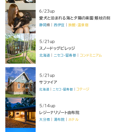
6/23up
愛犬と泊まれる海と夕陽の楽園 頬杖の刻
静岡
県｜
西伊豆
｜
旅館・温泉宿
5/21up
スノードッグビレッジ
北海道
｜
ニセコ・留寿都
｜
コンドミニアム
5/21up
サファイア
コテージ
北海道
｜
ニセコ・留寿都
｜
5/14up
レジーナリゾート由布院
大分県
｜
湯布院
｜
ホテル