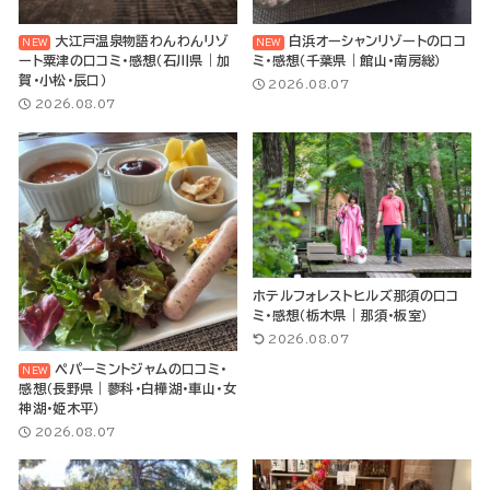
大江戸温泉物語わんわんリゾ
白浜オーシャンリゾートの口コ
ート粟津の口コミ・感想（石川県｜加
ミ・感想（千葉県｜館山・南房総）
賀・小松・辰口）
2026.08.07
2026.08.07
ホテルフォレストヒルズ那須の口コ
ミ・感想（栃木県｜那須・板室）
2026.08.07
ペパーミントジャムの口コミ・
感想（長野県｜蓼科・白樺湖・車山・女
神湖・姫木平）
2026.08.07