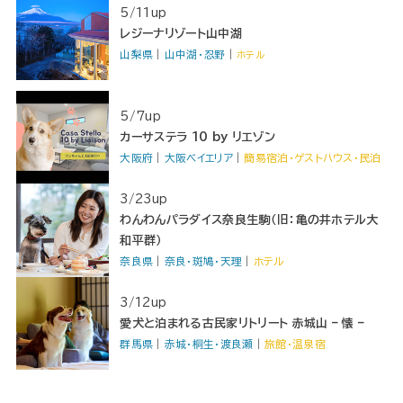
5/11up
レジーナリゾート山中湖
山梨県
｜
山中湖・忍野
｜
ホテル
5/7up
カーサステラ 10 by リエゾン
大阪府
｜
大阪ベイエリア
｜
簡易宿泊・ゲストハウス・民泊
3/23up
わんわんパラダイス奈良生駒（旧：亀の井ホテル大
和平群）
奈良県
｜
奈良・斑鳩・天理
｜
ホテル
3/12up
愛犬と泊まれる古民家リトリート 赤城山 – 懐 –
群馬県
｜
赤城・桐生・渡良瀬
｜
旅館・温泉宿