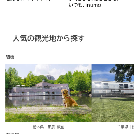
｜人気の観光地から探す
関東
栃木県｜那須・板室
千葉県｜