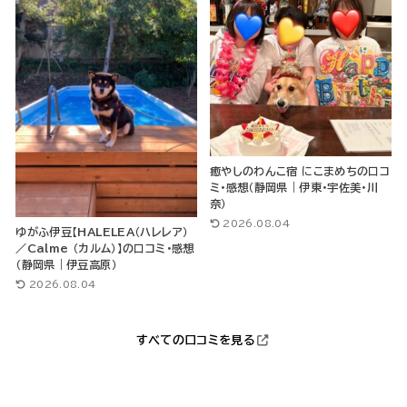
癒やしのわんこ宿 にこまめちの口コ
ミ・感想（静岡県｜伊東・宇佐美・川
奈）
2026.08.04
ゆがふ伊豆【HALELEA（ハレレア）
／Calme （カルム）】の口コミ・感想
（静岡県｜伊豆高原）
2026.08.04
すべての口コミを見る