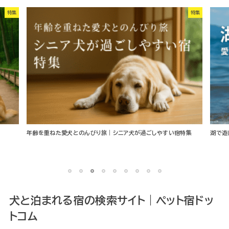
特集
特集
年齢を重ねた愛犬とのんびり旅｜シニア犬が過ごしやすい宿特集
湖で遊
1
2
3
4
5
6
7
8
9
犬と泊まれる宿の検索サイト｜ペット宿ドッ
トコム