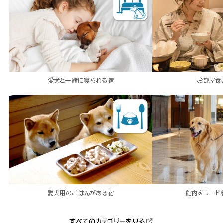
愛犬と一緒に寝られる宿
お部屋食
愛犬用のごはんがある宿
館内をリード
すべてのカテゴリーを見る