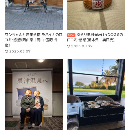
ワンちゃんと泊まる宿 ラハイナの口
ゆるり奥日光withDOGSの
コミ・感想（岡山県｜岡山・玉野・牛
口コミ・感想（栃木県｜奥日光）
窓）
2026.08.07
2026.08.07