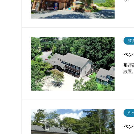
那
ペンシ
那須
設置
八
ペン