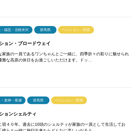
座・嬬恋・北軽井沢
群馬県
ペンション・民宿
ション・ブロードウェイ
な家族の一員であるワンちゃんとご一緒に、四季折々の彩りに魅せられ
優雅な高原の休日をお過ごしいただけます。ドッ…
田・老神・尾瀬
群馬県
ペンション・民宿
ションシェルティ
こ宿４０年。過去に10頭のシェルティが家族の一員として生活してお
「彼らと一緒に旅行出来たらどんなに楽しいだろう…