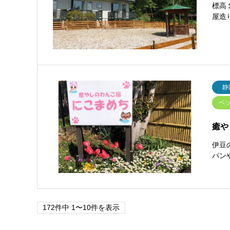
標高
屋造
静
ペッ
癒や
伊豆
パン
172件中 1〜10件を表示