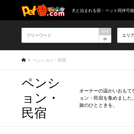
犬と泊まれる宿・ペット同伴可
and
エリ
or
ペンション・民宿
ペンシ
オーナーの温かいおもて
ョン・
ョン・民宿を集めました
旅のひとときを。
民宿