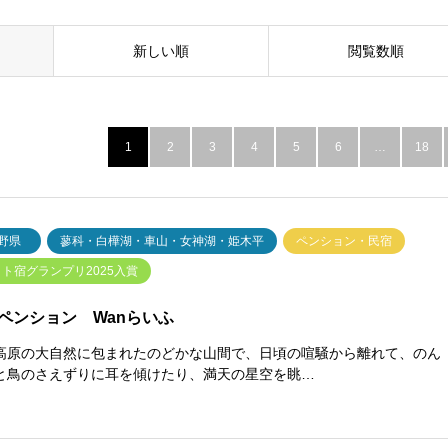
新しい順
閲覧数順
1
2
3
4
5
6
…
18
野県
蓼科・白樺湖・車山・女神湖・姫木平
ペンション・民宿
ト宿グランプリ2025入賞
ペンション Wanらいふ
高原の大自然に包まれたのどかな山間で、日頃の喧騒から離れて、のん
と鳥のさえずりに耳を傾けたり、満天の星空を眺…