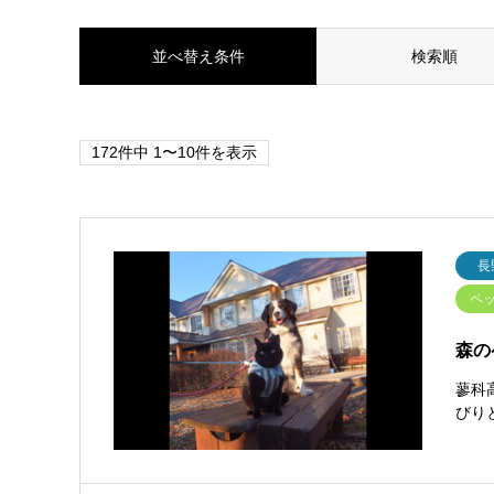
並べ替え条件
検索順
172件中 1〜10件を表示
長
ペッ
森の
蓼科
びり