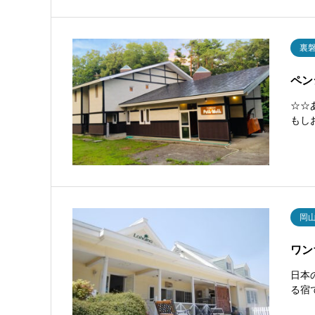
裏
ペン
☆☆
もし
岡
ワン
日本
る宿