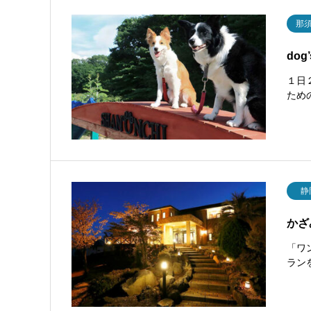
那
dog
１日
ため
静
かざ
「ワ
ラン