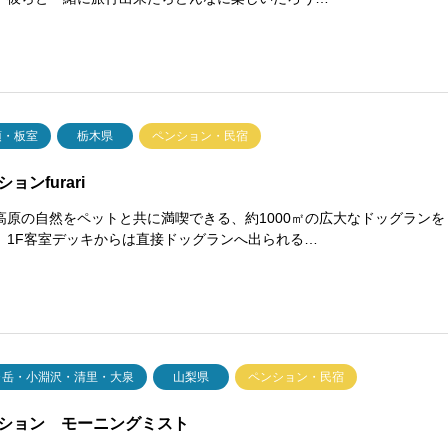
須・板室
栃木県
ペンション・民宿
ョンfurari
高原の自然をペットと共に満喫できる、約1000㎡の広大なドッグランを
。1F客室デッキからは直接ドッグランへ出られる…
ヶ岳・小淵沢・清里・大泉
山梨県
ペンション・民宿
ション モーニングミスト