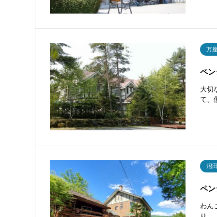
万
ペン
大切
て、
沼
ペン
わん
り、