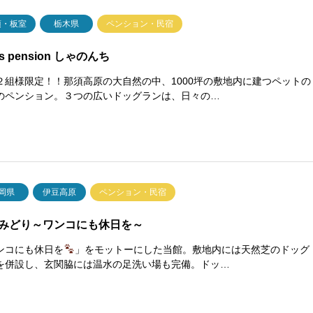
須・板室
栃木県
ペンション・民宿
’s pension しゃのんち
２組様限定！！那須高原の大自然の中、1000坪の敷地内に建つペットの
のペンション。３つの広いドッグランは、日々の…
岡県
伊豆高原
ペンション・民宿
みどり～ワンコにも休日を～
ンコにも休日を
」をモットーにした当館。敷地内には天然芝のドッグ
を併設し、玄関脇には温水の足洗い場も完備。ドッ…