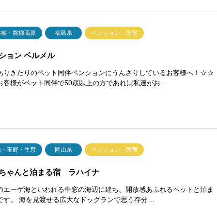
磐梯・磐梯高原
福島県
ペンション・民宿
ション ペルメル
ありきたりのペット同伴ペンションにうんざりしているお客様へ！☆☆
お客様がペット同伴で50歳以上の方であれば私達がお…
山・玉野・牛窓
岡山県
ペンション・民宿
ちゃんと泊まる宿 ラハイナ
のエーゲ海といわれる牛窓の海辺に建ち、開放感あふれるペットと泊ま
です。 海を見渡せる広大なドッグランで思う存分…