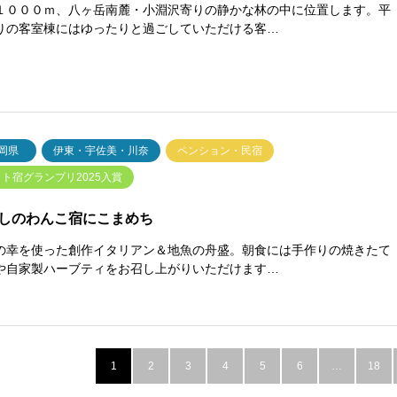
１０００ｍ、八ヶ岳南麓・小淵沢寄りの静かな林の中に位置します。平
りの客室棟にはゆったりと過ごしていただける客…
岡県
伊東・宇佐美・川奈
ペンション・民宿
ト宿グランプリ2025入賞
しのわんこ宿にこまめち
の幸を使った創作イタリアン＆地魚の舟盛。朝食には手作りの焼きたて
や自家製ハーブティをお召し上がりいただけます…
1
2
3
4
5
6
…
18