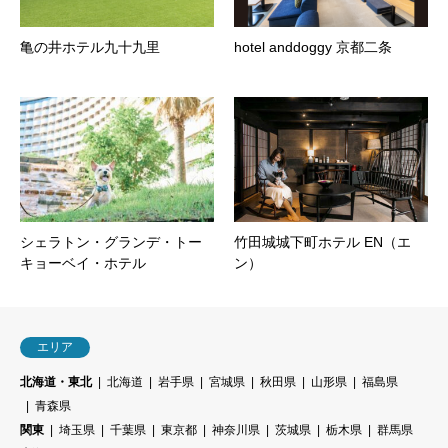
亀の井ホテル九十九里
hotel anddoggy 京都二条
シェラトン・グランデ・トー
竹田城城下町ホテル EN（エ
キョーベイ・ホテル
ン）
エリア
北海道・東北
北海道
岩手県
宮城県
秋田県
山形県
福島県
青森県
関東
埼玉県
千葉県
東京都
神奈川県
茨城県
栃木県
群馬県