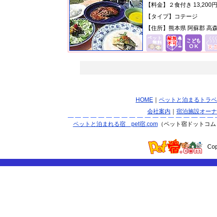
【料金】２食付き 13,20
【タイプ】コテージ
【住所】熊本県 阿蘇郡 高森町
HOME
｜
ペットと泊まるトラベ
会社案内
｜
宿泊施設オーナ
ペットと泊まれる宿 pet宿.com
（ペット宿ドットコム
Co