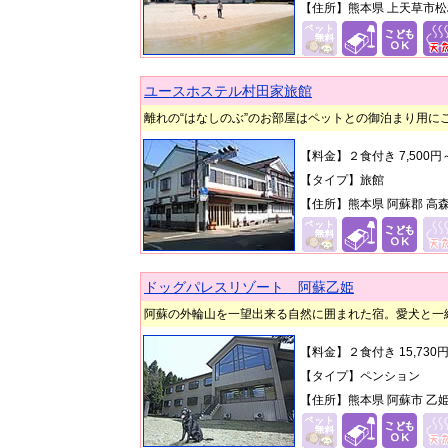
【住所】熊本県 上天草市松島町
ユースホステル村田家旅館
離れの“はなしのぶ”のお部屋はペットとの御泊まり用に
【料金】２食付き 7,500
【タイプ】旅館
【住所】熊本県 阿蘇郡 高森
ドッグパレスリゾート 阿蘇乙姫
阿蘇の外輪山を一望出来る自然に囲まれた宿。愛犬と一
【料金】２食付き 15,73
【タイプ】ペンション
【住所】熊本県 阿蘇市 乙姫2