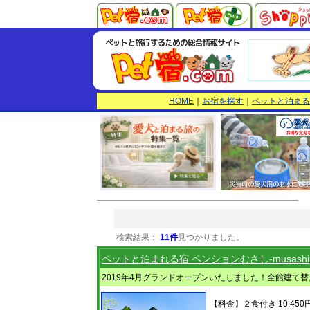
HOME
｜
お宿を探す
｜
ペットと泊まる
検索結果：
11件
見つかりました。
ペットと泊まれる宿 ペンションむさし-musashi
2019年4月グランドオープンいたしました！全館建て
【料金】２食付き
10,450