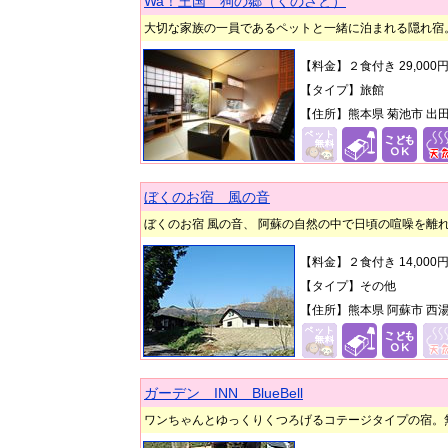
Wa！王国 狗の郷（くのさと）
大切な家族の一員であるペットと一緒に泊まれる隠れ宿。
【料金】２食付き 29,00
【タイプ】旅館
【住所】熊本県 菊池市 出田21
ぼくのお宿 風の音
ぼくのお宿 風の音、 阿蘇の自然の中で日頃の喧噪を離
【料金】２食付き 14,00
【タイプ】その他
【住所】熊本県 阿蘇市 西湯浦
ガーデン INN BlueBell
ワンちゃんとゆっくりくつろげるコテージタイプの宿。