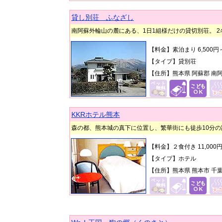
貸し別荘 ふなざし
南阿蘇外輪山の麓にある、1日1組様だけの貸切別荘。 
【料金】素泊まり 6,500
【タイプ】貸別荘
【住所】熊本県 阿蘇郡 南阿
KKRホテル熊本
森の都、熊本城の真下に位置し、繁華街にも徒歩10分
【料金】２食付き 11,00
【タイプ】ホテル
【住所】熊本県 熊本市 千葉