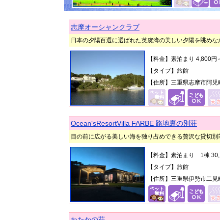
志摩オーシャンクラブ
日本の夕陽百選に選ばれた英虞湾の美しい夕陽を眺めなが
【料金】素泊まり 4,800円
【タイプ】旅館
【住所】三重県志摩市阿児町立
Ocean'sResortVilla FARBE 路地裏の別荘
目の前に広がる美しい海を独り占めできる贅沢な貸切別
【料金】素泊まり 1棟 30,
【タイプ】旅館
【住所】三重県伊勢市二見町茶
わたかの荘