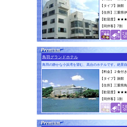
【タイプ】旅館
【住所】三重県伊
【歓迎度】
★★
【同伴客】
7割
鳥羽グランドホテル
鳥羽の静かな小浜湾を望む、高台のホテルです。絶景
【料金】２食付き 2
【タイプ】旅館
【住所】三重県鳥羽
【歓迎度】
★★
【同伴客】
1割