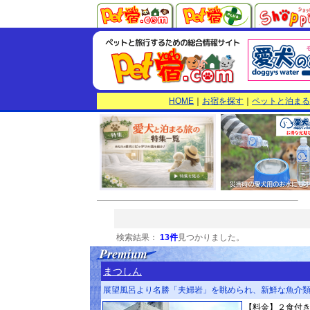
HOME
｜
お宿を探す
｜
ペットと泊まる
検索結果：
13件
見つかりました。
まつしん
展望風呂より名勝「夫婦岩」を眺められ、新鮮な魚介
【料金】２食付き 1