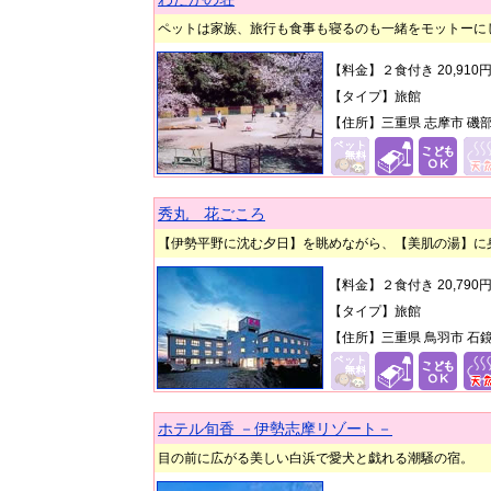
ペットは家族、旅行も食事も寝るのも一緒をモットーに
【料金】２食付き 20,910
【タイプ】旅館
【住所】三重県 志摩市 磯部
秀丸 花ごころ
【伊勢平野に沈む夕日】を眺めながら、【美肌の湯】に
【料金】２食付き 20,790
【タイプ】旅館
【住所】三重県 鳥羽市 石鏡
ホテル旬香 －伊勢志摩リゾート－
目の前に広がる美しい白浜で愛犬と戯れる潮騒の宿。