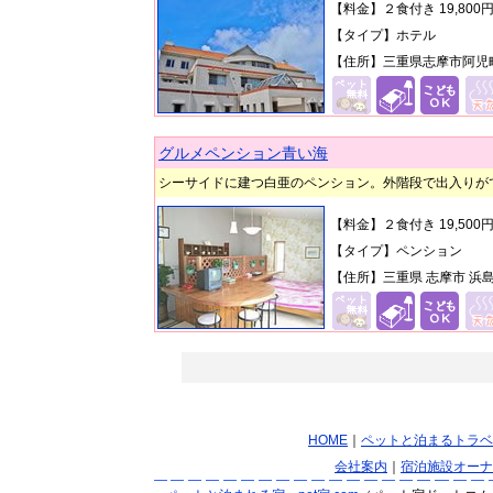
【料金】２食付き
19,800
【タイプ】ホテル
【住所】三重県志摩市阿児町
グルメペンション青い海
シーサイドに建つ白亜のペンション。外階段で出入りが
【料金】２食付き 19,50
【タイプ】ペンション
【住所】三重県 志摩市 浜島
HOME
｜
ペットと泊まるトラベ
会社案内
｜
宿泊施設オーナ