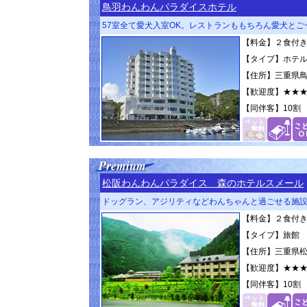
鳥羽わんわんパラダイスホテル
57室全て愛犬入室OK。レストランももちろん愛犬と
【料金】２食付き 1
【タイプ】ホテ
【住所】三重県鳥
【歓迎度】
★★
【同伴客】
10割
松阪わんわんパラダイス 森のホテルスメール
ドッグラン、アジリティなどわんちゃんと過ごせる施
【料金】２食付き 2
【タイプ】旅館
【住所】三重県松阪
【歓迎度】
★★
【同伴客】
10割