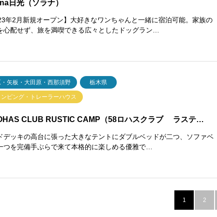
lana日光（ソラナ）
023年2月新規オープン】大好きなワンちゃんと一緒に宿泊可能。家族の
を心配せず、旅を満喫できる広々としたドッグラン…
原・矢板・大田原・西那須野
栃木県
ランピング・トレーラーハウス
LOHAS CLUB RUSTIC CAMP（58ロハスクラブ ラステ…
ドデッキの高台に張った大きなテントにダブルベッドが二つ、ソファベ
一つを完備手ぶらで来て本格的に楽しめる優雅で…
1
2