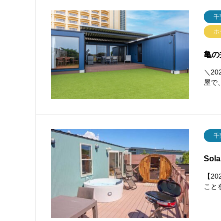
千
ホ
亀の
＼2
屋で
千
So
【2
こと