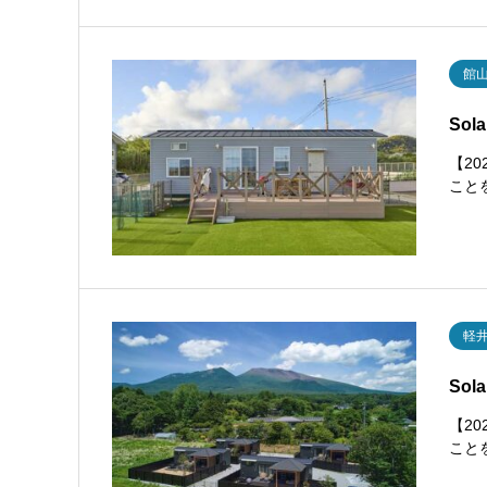
館
So
【2
こと
軽
So
【2
こと