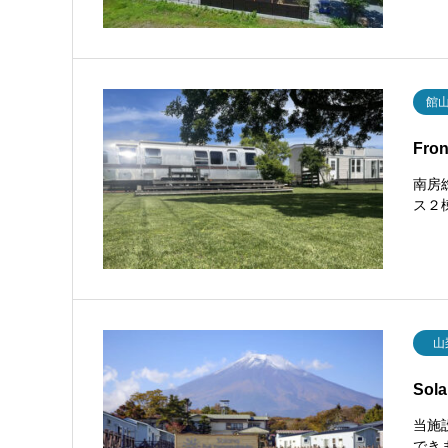
館
Fr
南房
ス２
山
So
当施
でき