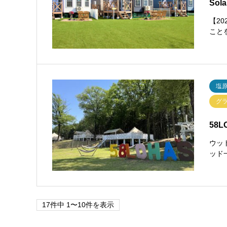
So
【2
こと
塩
グ
58
ウッ
ッド
17件中 1〜10件を表示