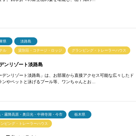
庫県
淡路島
テル
貸別荘・コテージ・ロッジ
グランピング・トレーラーハウス
デンリゾート淡路島
ーデンリゾート淡路島」は、お部屋から直接アクセス可能な広々したド
ランやペットと泳げるプール等、ワンちゃんとお…
光・霧降高原・奥日光・中禅寺湖・今市
栃木県
ランピング・トレーラーハウス