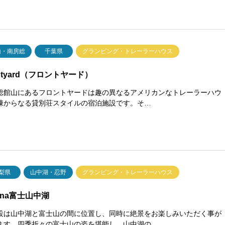
山・南房総
千葉県
グランピング・トレーラーハウス
ontyard（フロントヤード）
総館山にあるフロントヤードは趣の異なるアメリカンなトレーラーハウ
棟からなる貸別荘スタイルの宿泊施設です。​​そ…
梨県
山中湖・忍野
グランピング・トレーラーハウス
lana富士山中湖
設は山中湖と富士山の間に位置し、同時に絶景をお楽しみいただく事が
ます。四季折々の富士山の姿を堪能し、山中湖の…