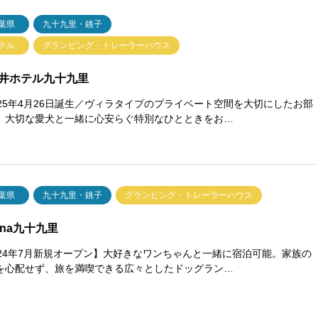
葉県
九十九里・銚子
テル
グランピング・トレーラーハウス
井ホテル九十九里
025年4月26日誕生／ヴィラタイプのプライベート空間を大切にしたお部
、大切な愛犬と一緒に心安らぐ特別なひとときをお…
葉県
九十九里・銚子
グランピング・トレーラーハウス
lana九十九里
024年7月新規オープン】大好きなワンちゃんと一緒に宿泊可能。家族の
を心配せず、旅を満喫できる広々としたドッグラン…