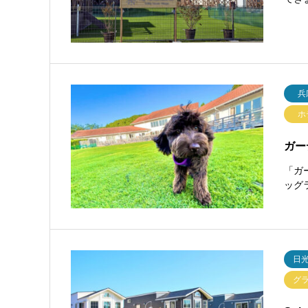
兵
ホ
ガー
「ガ
ッグ
日
グ