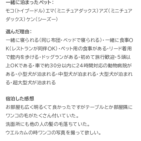
一緒に泊まったペット：
モコ（トイプードル）エマ（ミニチュアダックス）アズ（ミニチュア
ダックス）ケン（シーズー）
選んだ理由：
一緒に寝られる（同じ布団・ベッドで寝られる）・一緒に食事Ｏ
Ｋ（レストランが同伴ＯＫ）・ペット用の食事がある・リード着用
で館内を歩ける・ドッグランがある・初めて旅行歓迎・5頭以
上OKである・車で約30分以内に24時間対応の動物病院が
ある・小型犬が泊まれる・中型犬が泊まれる・大型犬が泊まれ
る・超大型犬が泊まれる
宿泊した感想
お部屋も広く明るくて良かったですがテーブルとか部屋隅に
ワンコの毛がたくさん付いていた。
洗面所にも他の人の髪の毛落ちていた。
ウエルカムの時ワンコの写真を撮って欲しい。