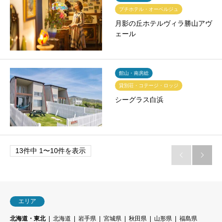
プチホテル・オーベルジュ
月影の丘ホテルヴィラ勝山アヴ
ェール
館山・南房総
貸別荘・コテージ・ロッジ
シーグラス白浜
13件中 1〜10件を表示


エリア
北海道・東北
北海道
岩手県
宮城県
秋田県
山形県
福島県