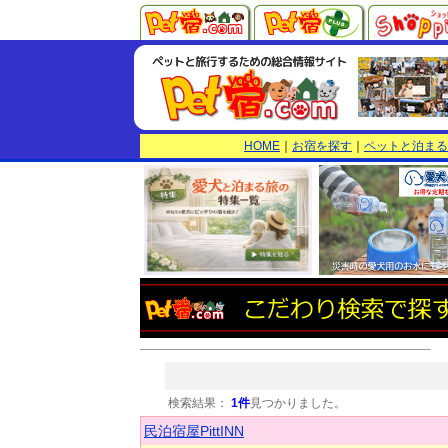
HOME
｜
お宿を探す
｜
ペットと泊まる
検索結果：
1件
見つかりました。
民泊宿屋PittINN