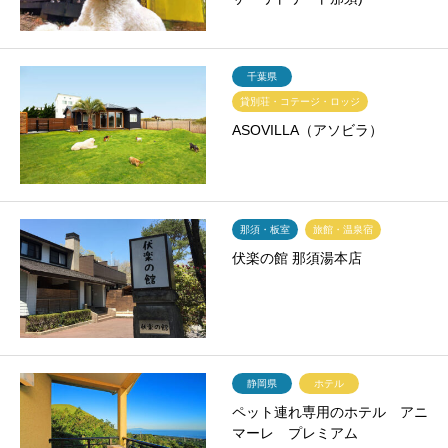
千葉県
貸別荘・コテージ・ロッジ
ASOVILLA（アソビラ）
那須・板室
旅館・温泉宿
伏楽の館 那須湯本店
静岡県
ホテル
ペット連れ専用のホテル アニ
マーレ プレミアム