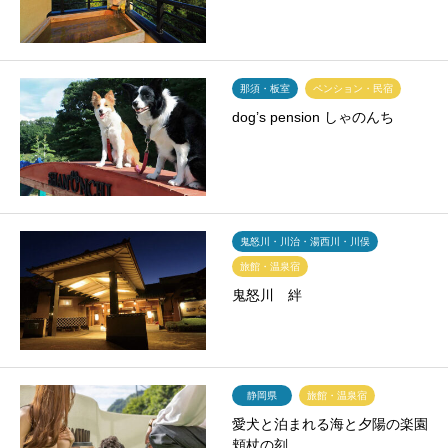
那須・板室
ペンション・民宿
dog’s pension しゃのんち
鬼怒川・川治・湯西川・川俣
旅館・温泉宿
鬼怒川 絆
静岡県
旅館・温泉宿
愛犬と泊まれる海と夕陽の楽園
頬杖の刻