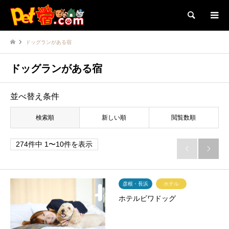
検索
ドッグランがある宿
ドッグランがある宿
並べ替え条件
検索順
新しい順
閲覧数順
274件中 1〜10件を表示


彦根・長浜
ホテル
ホテルビワドッグ