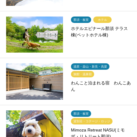
那須・板室
ホテル
ホテルエピナール那須 テラス
棟(ペットホテル棟)
湯原・蒜山・新見・高梁
旅館・温泉宿
わんこと泊まれる宿 わんこあ
ん
那須・板室
貸別荘・コテージ・ロッジ
Mimoza Retreat NASU(ミモ
ザ・リトリート那須)