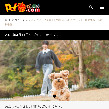
検索
お宿ページ
わんわんパラダイス奈良生駒（ならいこま）（旧：亀の井ホテル大
和平群）
2026年4月11日リブランドオープン！
1
2
3
わんちゃんと楽しい時間をお過ごしください。