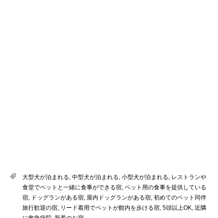
大型犬が泊まれる
,
中型犬が泊まれる
,
小型犬が泊まれる
,
レストランや
食堂でペットと一緒に食事ができる宿
,
ペット用の食事を提供している
宿
,
ドッグランがある宿
,
屋内ドッグランがある宿
,
初めてのペット同伴
旅行歓迎の宿
,
リード着用でペットが館内を歩ける宿
,
5頭以上OK
,
近隣
に救急病院
,
新着のお宿