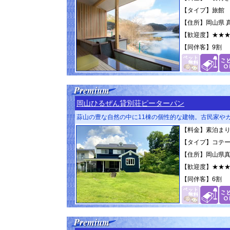
【タイプ】旅館
【住所】岡山県 真
【歓迎度】
★★
【同伴客】
9割
岡山ひるぜん貸別荘ピーターパン
蒜山の豊な自然の中に11棟の個性的な建物。古民家や
【料金】素泊まり 9
【タイプ】コテ
【住所】岡山県真庭
【歓迎度】
★★
【同伴客】
6割