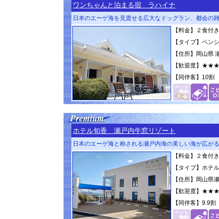
ワンちゃんと泊まる宿 ラハイナ
日本のエーゲ海を見渡せる広大なドッグラン、都会の
【料金】２食付き 1
【タイプ】ペン
【住所】岡山県 瀬
【歓迎度】
★★
【同伴客】
10割
ホテル旬香 瀬戸内牛窓リゾート
日本のエーゲ海と称される瀬戸内海の美しい海が広が
【料金】２食付き 3
【タイプ】ホテ
【住所】岡山県瀬
【歓迎度】
★★
【同伴客】
9.9割