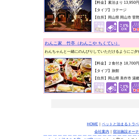
【料金】素泊まり 13,95
【タイプ】コテージ
【住所】岡山県 岡山市 菅野3
わんこ家 竹亭（わんこや ちくてい）
わんちゃんと一緒にのんびりしていただけるようにご夕
【料金】２食付き 18,70
【タイプ】旅館
【住所】岡山県 美作市 湯郷6
HOME
｜
ペットと泊まるトラベ
会社案内
｜
宿泊施設オーナ