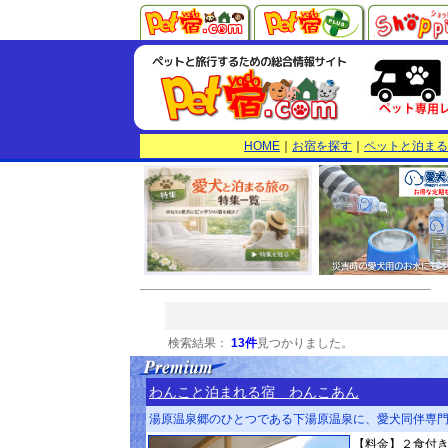
HOME
｜
お宿を探す
｜
ペットと泊まる
検索結果：
13件
見つかりました。
わんこと泊まれる宿 わんこあん
湯原温泉郷のひとつである下湯原温泉に、愛犬同伴専門
【料金】２食付き 3