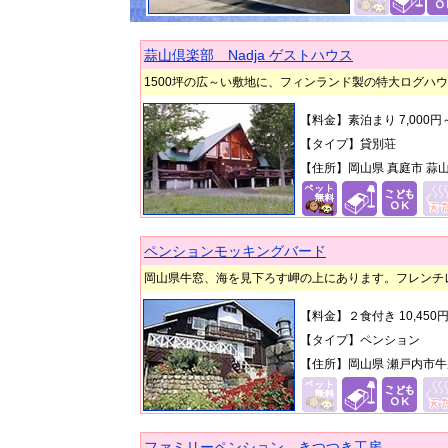
蒜山倶楽部 Nadja ゲストハウス
1500坪の広～い敷地に、フィンランド製の特大ログハ
【料金】素泊まり 7,000
【タイプ】貸別荘
【住所】岡山県 真庭市 蒜山
ペンションモッキングバード
岡山県牛窓、海を見下ろす岬の上にあります。フレンチ
【料金】２食付き
10,450
【タイプ】ペンション
【住所】岡山県 瀬戸内市牛
ファミリーペンション きつつき工房