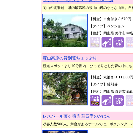
岡山の北東端 県内最高峰の後山山麓の小さな山里。自
【料金】２食付き 8,670
【タイプ】ペンション
【住所】岡山県 美作市 中谷1
蒜山高原の貸別荘ちょっぷ村
観光スポットより10分圏内、ひっそりとした森の中に
【料金】素泊まり 11,00
【タイプ】貸別荘
【住所】岡山県 真庭市 蒜山下
レスパール藤ヶ鳴 別荘四季のかばん
収容人数500人、舞台があるホールでは、ボクシング