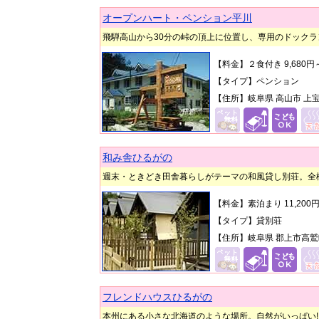
オープンハート・ペンション平川
飛騨高山から30分の峠の頂上に位置し、専用のドックラ
【料金】２食付き 9,680
【タイプ】ペンション
【住所】岐阜県 高山市 上宝
和み舎ひるがの
週末・ときどき田舎暮らしがテーマの和風貸し別荘。全
【料金】素泊まり 11,20
【タイプ】貸別荘
【住所】岐阜県 郡上市高鷲町 
フレンドハウスひるがの
本州にある小さな北海道のような場所。自然がいっぱい!