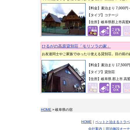
【料金】素泊まり 7,000
【タイプ】コテージ
【住所】岐阜県郡上市高鷲町ひ
ひるがの高原貸別荘「モリソラの家」
お友達同士やご家族でゆったり使える貸別荘。目の前の
【料金】素泊まり 17,50
【タイプ】貸別荘
【住所】岐阜県 郡上市 高鷲町
HOME
> 岐阜県の宿
HOME
｜
ペットと泊まるトラベ
会社案内
｜
宿泊施設オーナ