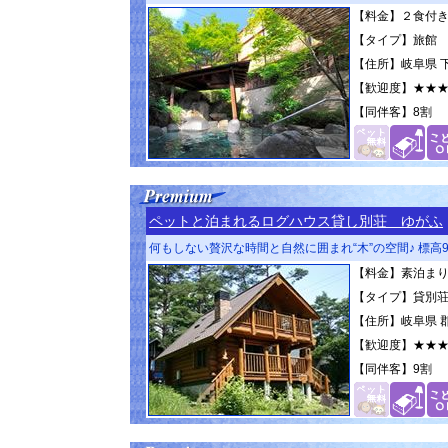
【料金】２食付き 1
【タイプ】旅館
【住所】岐阜県 下
【歓迎度】
★★
【同伴客】
8割
ペットと泊まれるログハウス貸し別荘 ゆがふ
何もしない贅沢な時間と自然に囲まれ“木”の空間♪ 標
【料金】素泊まり 5
【タイプ】貸別
【住所】岐阜県 郡上
【歓迎度】
★★
【同伴客】
9割