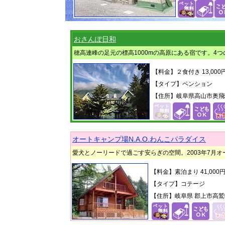
おさんぽ日和
穂高連峰の足元の標高1000mの高原にある宿です。4
【料金】２食付き 13,00
【タイプ】ペンション
【住所】岐阜県高山市奥飛騨
オートキャンプ場N.A.O.わんこパラダイス
愛犬とノーリードで過ごす安らぎの空間。2003年7月
【料金】素泊まり 41,00
【タイプ】コテージ
【住所】岐阜県 郡上市高鷲町