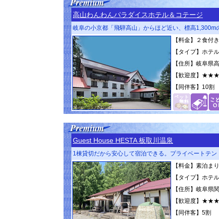
高山わんわんパラダイスホテル＆コテージ
岐阜の小京都「飛騨高山」からほど近い、標高1,300
【料金】２食付き 1
【タイプ】ホテ
【住所】岐阜県高
【歓迎度】
★★
【同伴客】
10割
Guest House HESTA 板取川温泉
1棟貸切だから安心して宿泊できる。プライベートテン
【料金】素泊まり 1
【タイプ】ホテ
【住所】岐阜県関
【歓迎度】
★★
【同伴客】
5割