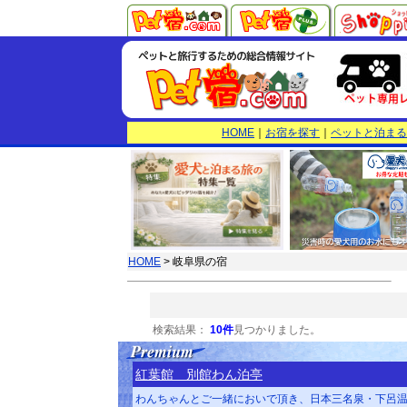
HOME
｜
お宿を探す
｜
ペットと泊まる
HOME
> 岐阜県の宿
検索結果：
10
件
見つかりました。
紅葉館 別館わん泊亭
わんちゃんとご一緒においで頂き、日本三名泉・下呂