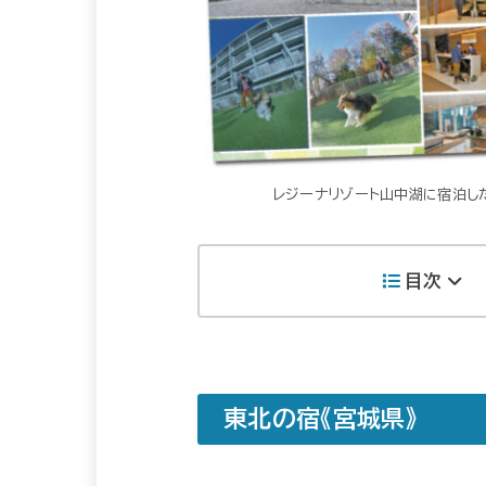
レジーナリゾート山中湖に宿泊し
目次
東北の宿《宮城県》