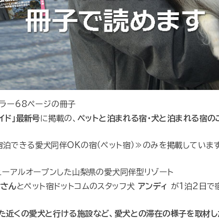
カラー68ページの冊子
イド」最新号
に掲載の、
ペットと泊まれる宿・犬と泊まれる宿の
泊できる愛犬同伴OKの宿（ペット宿）≫のみを掲載しています
ューアルオープンした山梨県の愛犬同伴型リゾート
樹さん
とペット宿ドットコムのスタッフ犬
アンディ
が1泊2日で
た近くの愛犬と行ける施設など、愛犬との滞在の様子を取材し