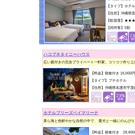
【タイプ】ホテ
【住所】沖縄県宜野
【歓迎度】
★★
【同伴客】
5割
ハコブネタイニーハウス
広い庭付きの完全プライベート一軒家。コツコツ作り上げた
【料金】朝食付き 16,000
【タイプ】プチホテル
【住所】沖縄県名護市宇茂佐3
ホテルブリーズベイマリーナ
美ら海と色鮮やかな自然の中で、 愛犬と一緒にのんび
【料金】朝食付き 29,40