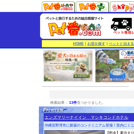
HOME
｜
お宿を探す
｜
ペットと泊まる
検索結果：
13件
見つかりました。
エンズマリーナイイン マシキコンドホテル
沖縄宜野湾市に新築のコンドミニアム登場！室内にミ
【料金】素泊まり5