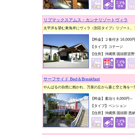
リブマックスアムス・カンナリゾートヴィラ
太平洋を望む東海岸にヴィラ（別荘タイプ）リゾート。
【料金】２食付き 16,00
【タイプ】コテージ
【住所】沖縄県 国頭郡宜野座
サーフサイド Bed＆Breakfast
やんばるの自然に抱かれ、万座の丘から森と空と海を一
【料金】素泊り 6,000円
【タイプ】ペンション
【住所】沖縄県 国頭郡 恩納