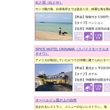
れと宿（れとや）
サンゴ礁の海、白保海岸までは徒歩１分。綺麗な海を眺
【料金】朝食付き 5,500
【タイプ】ペンション
【住所】沖縄県 石垣市白保2
SPICE MOTEL OKINAWA（スパイスモーテルオ
キナワ）
アメリカが統治していたかつての沖縄に建てられたモー
【料金】素泊まり 平日9,5
【タイプ】ホテル
【住所】沖縄県中頭郡北中城
オーベルジュ皿の上の自然
泊まれるレストラン、メニューのないレストラン。 海