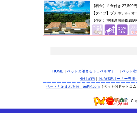
【料金】
２食付き 27,500
【タイプ】プチホテル / オ
【住所】沖縄県国頭郡恩納村
HOME
｜
ペットと泊まるトラベルマナー
｜
ペット宿
会社案内
｜
宿泊施設オーナー専用
ペットと泊まれる宿 pet宿.com
（ペット宿ドットコム
Co