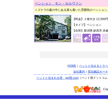
ペンション モン・セルヴァン
ミズナラの森の中にある落ち着いた雰囲気のペンション
【料金】２食付き 12,50
【タイプ】ペンション
【住所】新潟県 妙高市 赤
HOME
｜
ペットと泊まるトラベ
会社案内
｜
宿泊施設オーナ
ペットと泊まれる宿 pet宿.com
（ペット宿ドットコム
Co