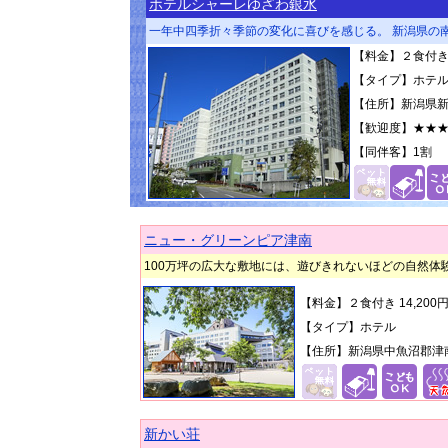
ホテルシャーレゆざわ銀水
一年中四季折々季節の変化に喜びを感じる。 新潟県の
【料金】２食付き 1
【タイプ】ホテ
【住所】新潟県新
【歓迎度】
★★
【同伴客】
1割
ニュー・グリーンピア津南
100万坪の広大な敷地には、遊びきれないほどの自然
【料金】２食付き 14,20
【タイプ】ホテル
【住所】新潟県中魚沼郡津南
新かい荘