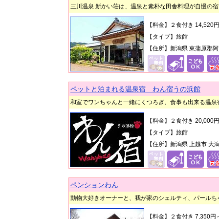
三川温泉 新かい荘は、温泉と素朴な田舎料理が自慢の宿
【料金】２食付き 14,52
【タイプ】旅館
【住所】新潟県 東蒲原郡阿賀
ペットと泊まれる温泉宿 わん宿うの浜館
和室でワンちゃんと一緒にくつろぎ、食事も出来る温泉
【料金】２食付き 20,00
【タイプ】旅館
【住所】新潟県 上越市 大潟
ペンションわん
動物大好きオーナーと、我が家のシェルティ、パールち
【料金】２食付き 7,350