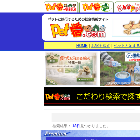
HOME
｜
お宿を探す
｜
ペットと泊まる
検索結果：
18件
見つかりました。