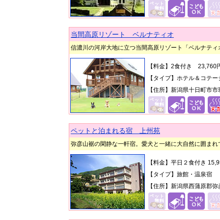
当間高原リゾート ベルナティオ
信濃川の河岸大地に立つ当間高原リゾート「ベルナティ
【料金】2食付き 23,76
【タイプ】ホテル＆コテー
【住所】新潟県十日町市市
ペットと泊まれる宿 上州苑
弥彦山裾の閑静な一軒宿。愛犬と一緒に大自然に囲まれ
【料金】
平日２食付き 15,9
【タイプ】
旅館・温泉宿
【住所】新潟県西蒲原郡弥彦