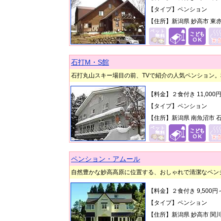
【タイプ】ペンション
【住所】新潟県 妙高市 東
石打M・S館
石打丸山スキー場目の前、TVで紹介の人気ペンション。
【料金】２食付き 11,00
【タイプ】ペンション
【住所】新潟県 南魚沼市 石
ペンション・アムール
自然豊かな妙高高原に位置する、おしゃれで清潔なペン
【料金】２食付き 9,500
【タイプ】ペンション
【住所】新潟県 妙高市 関川2