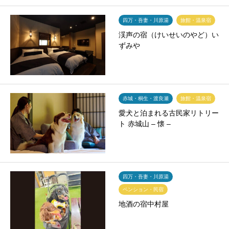
四万・吾妻・川原湯
旅館・温泉宿
渓声の宿（けいせいのやど）い
ずみや
赤城・桐生・渡良瀬
旅館・温泉宿
愛犬と泊まれる古民家リトリー
ト 赤城山 – 懐 –
四万・吾妻・川原湯
ペンション・民宿
地酒の宿中村屋