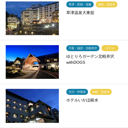
草津・尻焼・花敷
旅館・温泉宿
草津温泉大東舘
万座・嬬恋・北軽井沢
ホテル
ゆとりろガーデン北軽井沢
withDOGS
渋川・伊香保
旅館・温泉宿
ホテルいかほ銀水