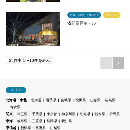
万座・嬬恋・北軽井沢
ホテル
浅間高原ホテル
28件中 1〜10件を表示


エリア
北海道・東北
北海道
岩手県
宮城県
秋田県
山形県
福島県
青森県
関東
埼玉県
千葉県
東京都
神奈川県
茨城県
栃木県
群馬県
東海
岐阜県
三重県
静岡県
愛知県
甲信越
新潟県
長野県
山梨県