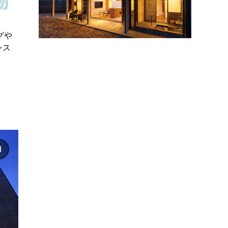
グや
レス