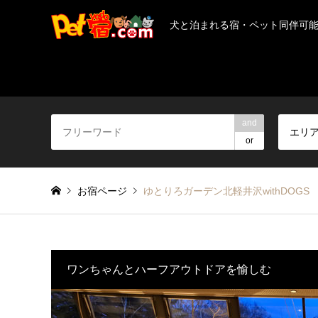
犬と泊まれる宿・ペット同伴可
and
エリ
or
お宿ページ
ゆとりろガーデン北軽井沢withDOGS
ワンちゃんとハーフアウトドアを愉しむ