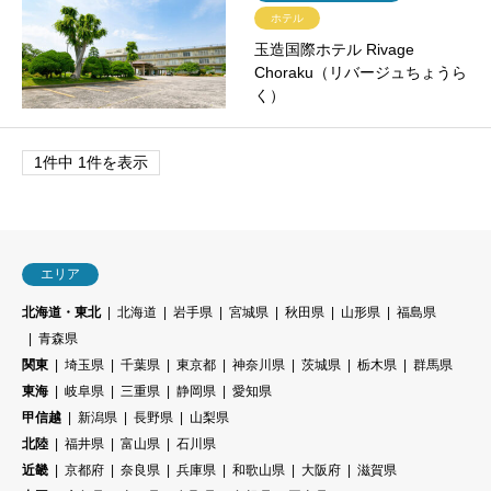
ホテル
玉造国際ホテル Rivage
Choraku（リバージュちょうら
く）
1件中 1件を表示
エリア
北海道・東北
北海道
岩手県
宮城県
秋田県
山形県
福島県
青森県
関東
埼玉県
千葉県
東京都
神奈川県
茨城県
栃木県
群馬県
東海
岐阜県
三重県
静岡県
愛知県
甲信越
新潟県
長野県
山梨県
北陸
福井県
富山県
石川県
近畿
京都府
奈良県
兵庫県
和歌山県
大阪府
滋賀県