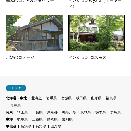
高原のログP.カンタベリー
ペンションK-yard（ケーヤー
ド）
川辺のコテージ
ペンション コスモス
エリア
北海道・東北
北海道
岩手県
宮城県
秋田県
山形県
福島県
青森県
関東
埼玉県
千葉県
東京都
神奈川県
茨城県
栃木県
群馬県
東海
岐阜県
三重県
静岡県
愛知県
甲信越
新潟県
長野県
山梨県