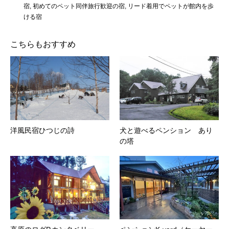
宿
,
初めてのペット同伴旅行歓迎の宿
,
リード着用でペットが館内を歩
ける宿
こちらもおすすめ
洋風民宿ひつじの詩
犬と遊べるペンション あり
の塔