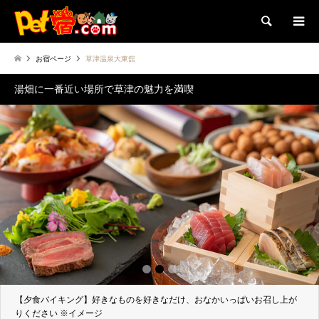
検索
お宿ページ
草津温泉大東舘
湯畑に一番近い場所で草津の魅力を満喫
1
2
3
他にはほとんど供給されていない「湯畑」から直接お湯を引いております