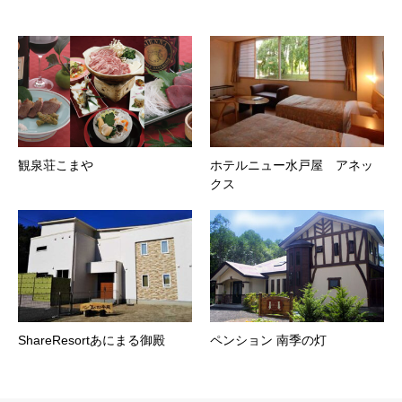
観泉荘こまや
ホテルニュー水戸屋 アネッ
クス
ShareResortあにまる御殿
ペンション 南季の灯