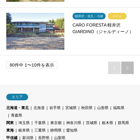
軽井沢・佐久・小諸
ホテル
CARO FORESTA 軽井沢
GIARDINO（ジャルディーノ）
80件中 1〜10件を表示


エリア
北海道・東北
北海道
岩手県
宮城県
秋田県
山形県
福島県
青森県
関東
埼玉県
千葉県
東京都
神奈川県
茨城県
栃木県
群馬県
東海
岐阜県
三重県
静岡県
愛知県
甲信越
新潟県
長野県
山梨県