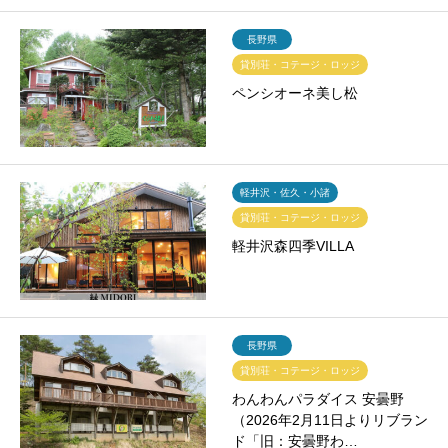
長野県
貸別荘・コテージ・ロッジ
ペンシオーネ美し松
軽井沢・佐久・小諸
貸別荘・コテージ・ロッジ
軽井沢森四季VILLA
長野県
貸別荘・コテージ・ロッジ
わんわんパラダイス 安曇野
（2026年2月11日よりリブラン
ド「旧：安曇野わ…