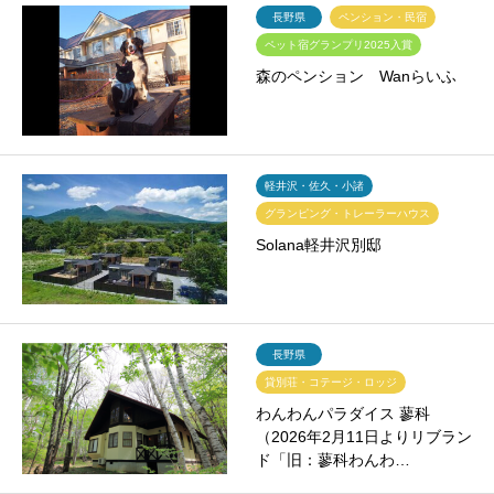
長野県
ペンション・民宿
ペット宿グランプリ2025入賞
森のペンション Wanらいふ
軽井沢・佐久・小諸
グランピング・トレーラーハウス
Solana軽井沢別邸
長野県
貸別荘・コテージ・ロッジ
わんわんパラダイス 蓼科
（2026年2月11日よりリブラン
ド「旧：蓼科わんわ…