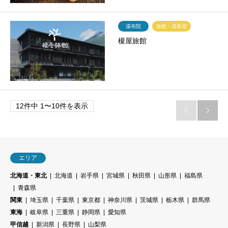
湯布院
旅館・温泉宿
榎屋旅館
12件中 1〜10件を表示


エリア
北海道・東北
北海道
岩手県
宮城県
秋田県
山形県
福島県
青森県
関東
埼玉県
千葉県
東京都
神奈川県
茨城県
栃木県
群馬県
東海
岐阜県
三重県
静岡県
愛知県
甲信越
新潟県
長野県
山梨県