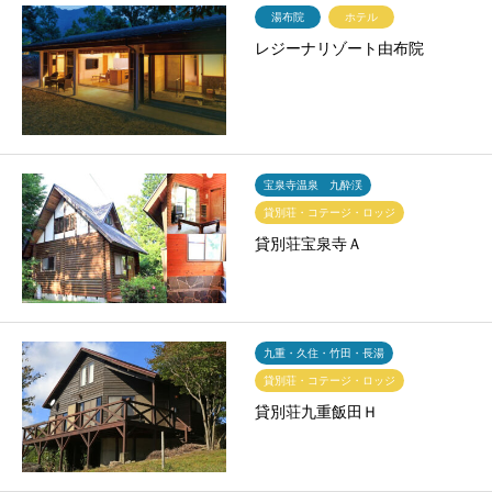
湯布院
ホテル
レジーナリゾート由布院
宝泉寺温泉 九酔渓
貸別荘・コテージ・ロッジ
貸別荘宝泉寺Ａ
九重・久住・竹田・長湯
貸別荘・コテージ・ロッジ
貸別荘九重飯田Ｈ