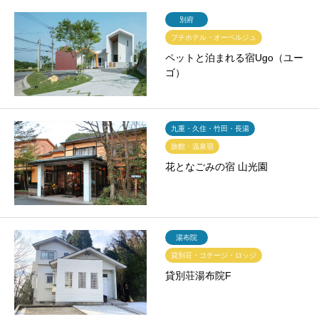
別府
プチホテル・オーベルジュ
ペットと泊まれる宿Ugo（ユー
ゴ）
九重・久住・竹田・長湯
旅館・温泉宿
花となごみの宿 山光園
湯布院
貸別荘・コテージ・ロッジ
貸別荘湯布院F