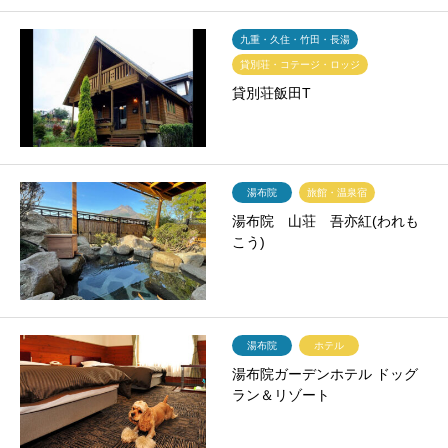
九重・久住・竹田・長湯
貸別荘・コテージ・ロッジ
貸別荘飯田T
湯布院
旅館・温泉宿
湯布院 山荘 吾亦紅(われも
こう)
湯布院
ホテル
湯布院ガーデンホテル ドッグ
ラン＆リゾート