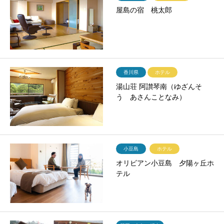
屋島の宿 桃太郎
香川県
ホテル
湯山荘 阿讃琴南（ゆざんそ
う あさんことなみ）
小豆島
ホテル
オリビアン小豆島 夕陽ヶ丘ホ
テル