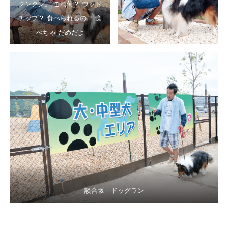
クンクン。 これ何？ ウッド
チップ？ 食べられるの？ 食
べちゃ だめだよ
談合坂 ドッグラン