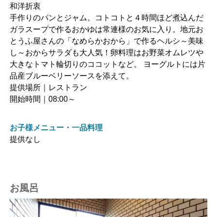
和洋折衷
手作りのパンとジャム。コトコトと４時間ほど煮込んだ
ガラスープで作るおかゆは常連様のお気に入り。地元お
とうふ屋さんの「なめらかおから」で作るヘルシ～美味
し～おからサラダも大人気！卵料理はお野菜オムレツや
大きなトマト輪切りのココットなど。 ヨーグルトには片
品産ブルーベリーソースを添えて。
提供場所｜レストラン
開始時間｜08:00～
お子様メニュー・一品料理
提供なし
お風呂