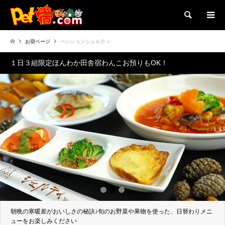
検索
お宿ページ
ペンションシェルティ
１日３組限定ほんわか田舎宿わんこお預りもOK！
1
2
3
朝晩の寒暖差がおいしさの秘訣♪旬のお野菜や果物を使った、日替わりメニ
ューをお楽しみください