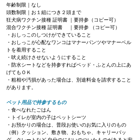
年齢制限｜なし
頭数制限｜お１組につき２頭まで
狂犬病ワクチン接種 証明書 ｜要持参（コピー可）
混合ワクチン接種 証明書 ｜要持参 （コピー可）
・おしっこのしつけができていること
・おしっこが心配なワンコはマナーパンツやマナーベル
トを着用すること
・吠え続けさせないようにすること
・防水シートなどを持参すればベッド・ふとんの上にあ
げてもＯＫ
・粗相や汚損があった場合は、別途料金を請求すること
があります。
ペット用品で持参するもの
・食べなれたごはん
・トイレが室内の子はペットシーツ
・お預かりの場合は、普段お使いのお気に入りのもの
（例）クッション、敷き物、おもちゃ、キャリーバッ
グ、クレートなど 自分のにおいのついたものがあると安