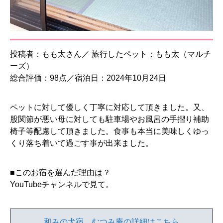
投稿者：もも太さん／ 旅行したペット：もも太（マルチ
ーズ）
総合評価：98点／宿泊日：2024年10月24日
ペットに対して優しく丁寧に対応して頂きました。又、
股関節が悪い母に対しても駐車場やお風呂の手摺り補助
椅子等配慮して頂きました。食事も本当に美味しくゆっ
くり落ち着いて過ごす事が出来ました。
■このお宿を選んだ理由は？
YouTubeチャンネルで見て。
和みの犬宿 むつみ庵の詳細はこちら