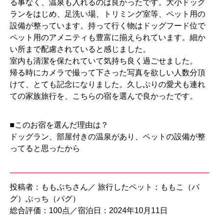
る事なく、温泉も入れるのは良かったです。大小ドッグ
ランをはじめ、足洗い場、トリミング室等、ペット用の
設備が整っています。持って行く物はドッグフード位で
ペット用のアメニティも豊富に揃えられています。細か
い所まで配慮されていると感じました。
室内も清潔を保たれていて気持ち良く過ごせました。
帰る時にカメラで撮って下さった写真を欲しい人数分頂
けて、とても記念になりました。久しぶりの愛犬も連れ
ての家族旅行を、こちらの宿を選んで良かったです。
■このお宿を選んだ理由は？
ドッグラン、部屋付きの温泉があり、ペットの設備が整
ってると思ったから
投稿者：ももぷちさん／ 旅行したペット：ももこ（パ
グ）ぷっち（パグ）
総合評価：100点／宿泊日：2024年10月11日