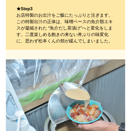
★Step3
お店特製のお出汁をご飯にたっぷりと注ぎます。
この特製出汁の正体は、味噌ベースの魚介類エキ
スが凝縮された “魚介だし茶漬け”へと変化をしま
す。二度楽しめる飽きの来ない丼ぶりの味変化
に、思わず松本くんの頬が緩んでしまいました。