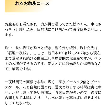
れるお散歩コース
お腹も心も満たされ、力が再び漲ってきた松本くん。車にさ
っそうと乗り込み、目的地に再び向かって海岸線を走り出し
ます。
途中、長い坂道が延々と続き、暫く走り続け、現れた先は
「石垣一夜城」。ここは、続日本100名城に2017年から現在
まで選定され続ける由緒正しき歴史的文化遺産ですが、ペッ
トの入場ができるのです。愛犬と共に観光巡りが出来るなん
て、最高ですね。
一夜城周辺の面積は非常に広く、東京ドーム１,2倍とビック
スケール。花と自然に囲まれ、愛犬と散歩する時間は実に幸
せ。ただし改正で暑い時期は、直射日光が強いので、適度に
合間を見て木陰に入り、「お水休憩」を忘れずに取るように
してくださいね。