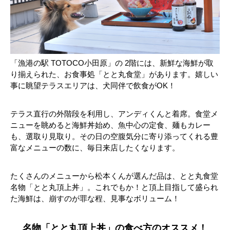
「漁港の駅 TOTOCO小田原」の 2階には、新鮮な海鮮が取
り揃えられた、お食事処「とと丸食堂」があります。嬉しい
事に眺望テラスエリアは、犬同伴で飲食がOK！
テラス直行の外階段を利用し、アンディくんと着席。食堂メ
ニューを眺めると海鮮丼始め、魚中心の定食、麺もカレー
も、選取り見取り。その日の空腹気分に寄り添ってくれる豊
富なメニューの数に、毎日来店したくなります。
たくさんのメニューから松本くんが選んだ品は、とと丸食堂
名物「とと丸頂上丼」。これでもか！と頂上目指して盛られ
た海鮮は、崩すのが罪な程、見事なボリューム！
名物「とと丸頂上丼」の食べ方のオススメ！