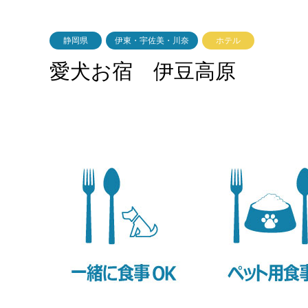
静岡県
伊東・宇佐美・川奈
ホテル
愛犬お宿 伊豆高原