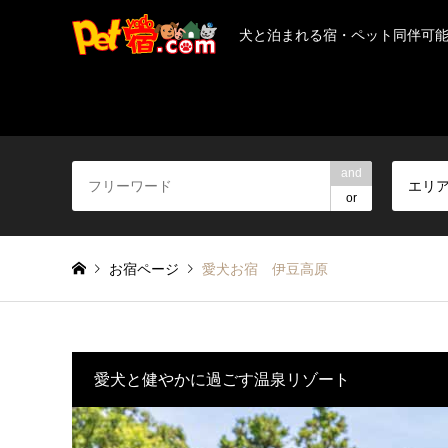
犬と泊まれる宿・ペット同伴可
and
エリ
or
お宿ページ
愛犬お宿 伊豆高原
愛犬と健やかに過ごす温泉リゾート