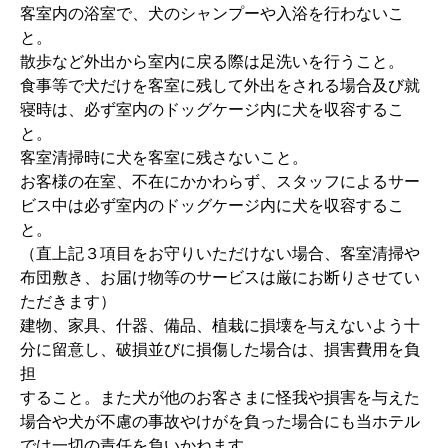
客室内の浴室で、犬のシャンプーや入浴を行わないこ
と。
散歩など外出から室内に戻る際は足洗いを行うこと。
食事等で犬だけを客室に残して外出をされる場合及び就
寝時は、必ず室内のドッグケージ内に犬を収容するこ
と。
客室清掃時に犬を客室に残さないこと。
お客様の在室、不在にかかわらず、スタッフによるサー
ビス中は必ず室内のドッグケージ内に犬を収容するこ
と。
（直上記３項目をお守りいただけない場合、客室清掃や
布団敷き、お届け物等のサービスは厳にお断りさせてい
ただきます）
建物、家具、什器、備品、植栽に損壊を与えないよう十
分に留意し、破損並びに損傷した場合は、損害費用を負
担
すること。また犬が他のお客さまに怪我や損害を与えた
場合や犬が不慮の事故やけがを負った場合にも当ホテル
では一切の責任を負いかねます。