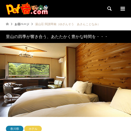
検索
お宿ページ
湯山荘 阿讃琴南（ゆざんそう あさんことなみ）
里山の四季が響き合う、あたたかく豊かな時間を・・・
香川県
ホテル