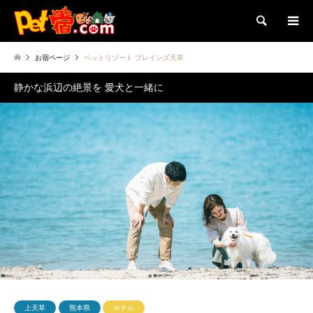
検索
お宿ページ
ペットリゾート ブレインズ天草
静かな浜辺の絶景を 愛犬と一緒に
上天草
熊本県
ホテル