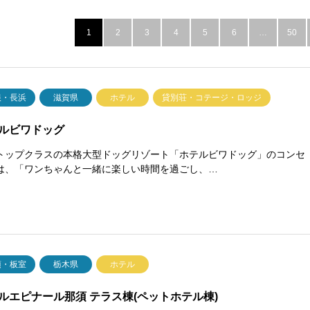
1
2
3
4
5
6
…
50
根・長浜
滋賀県
ホテル
貸別荘・コテージ・ロッジ
ルビワドッグ
トップクラスの本格大型ドッグリゾート「ホテルビワドッグ」のコンセ
は、「ワンちゃんと一緒に楽しい時間を過ごし、…
須・板室
栃木県
ホテル
ルエピナール那須 テラス棟(ペットホテル棟)