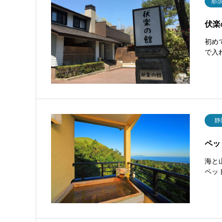
那
伏楽
初め
で入
静
ペッ
海と
ペッ