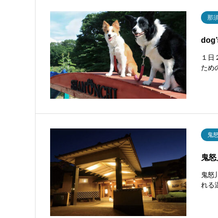
那
dog
１日
ため
鬼
鬼怒
鬼怒
れる