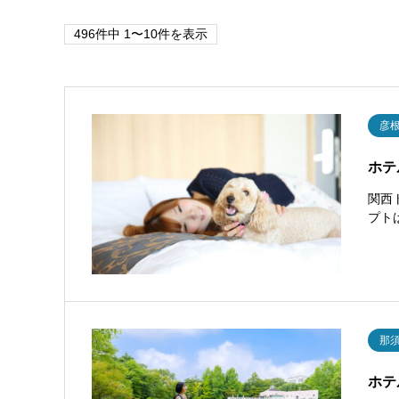
496件中 1〜10件を表示
彦
ホテ
関西
プト
那
ホテ