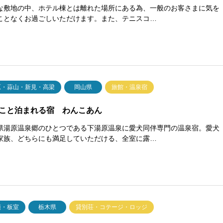
な敷地の中、ホテル棟とは離れた場所にある為、一般のお客さまに気を
ことなくお過ごしいただけます。また、テニスコ…
原・蒜山・新見・高梁
岡山県
旅館・温泉宿
こと泊まれる宿 わんこあん
県湯原温泉郷のひとつである下湯原温泉に愛犬同伴専門の温泉宿。愛犬
家族、どちらにも満足していただける、全室に露…
須・板室
栃木県
貸別荘・コテージ・ロッジ