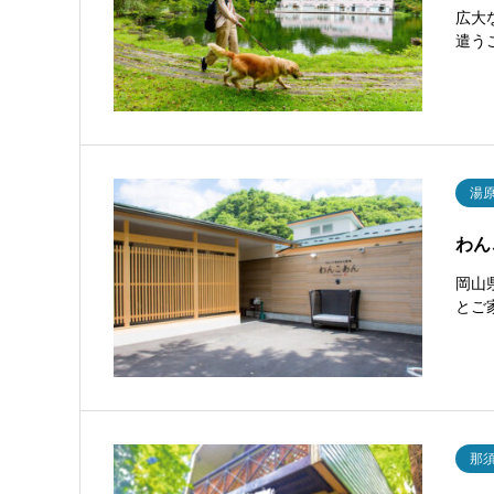
広大
遣う
湯
わん
岡山
とご
那