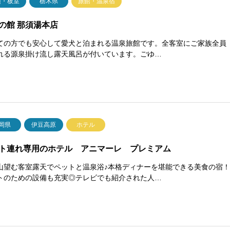
須・板室
栃木県
旅館・温泉宿
の館 那須湯本店
ての方でも安心して愛犬と泊まれる温泉旅館です。全客室にご家族全員
れる源泉掛け流し露天風呂が付いています。ごゆ…
岡県
伊豆高原
ホテル
ト連れ専用のホテル アニマーレ プレミアム
山望む客室露天でペットと温泉浴♪本格ディナーを堪能できる美食の宿
トのための設備も充実◎テレビでも紹介された人…