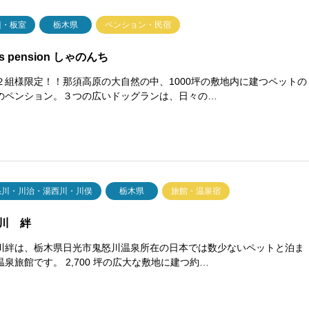
須・板室
栃木県
ペンション・民宿
’s pension しゃのんち
２組様限定！！那須高原の大自然の中、1000坪の敷地内に建つペットの
のペンション。３つの広いドッグランは、日々の…
怒川・川治・湯西川・川俣
栃木県
旅館・温泉宿
川 絆
川絆は、栃木県日光市鬼怒川温泉所在の日本では数少ないペットと泊ま
温泉旅館です。 2,700 坪の広大な敷地に建つ約…