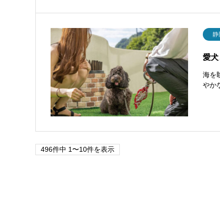
静
愛犬
海を
やか
496件中 1〜10件を表示