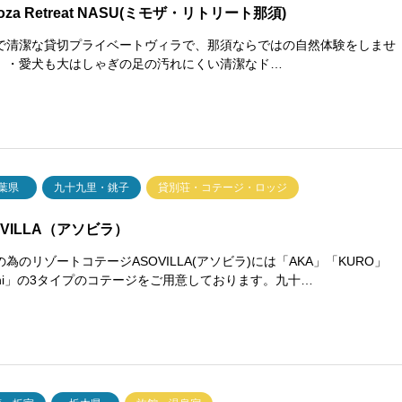
oza Retreat NASU(ミモザ・リトリート那須)
で清潔な貸切プライベートヴィラで、那須ならではの自然体験をしませ
。・愛犬も大はしゃぎの足の汚れにくい清潔なド…
葉県
九十九里・銚子
貸別荘・コテージ・ロッジ
OVILLA（アソビラ）
為のリゾートコテージASOVILLA(アソビラ)には「AKA」「KURO」
ini」の3タイプのコテージをご用意しております。九十…