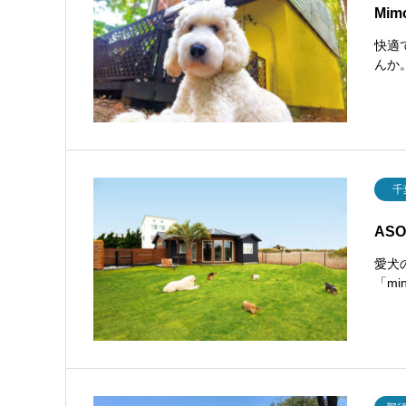
Mim
快適
んか
千
AS
愛犬の
「m