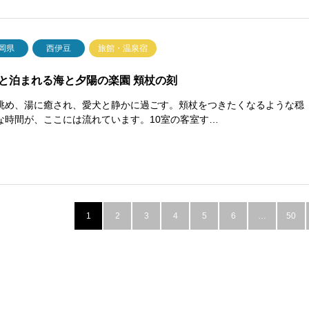
岡県
西伊豆
旅館・温泉宿
と泊まれる海と夕陽の楽園 頬杖の刻
眺め、湯に癒され、愛犬と静かに過ごす。頬杖をつきたくなるような穏
な時間が、ここには流れています。10室の客室す…
1
2
3
4
5
6
…
50