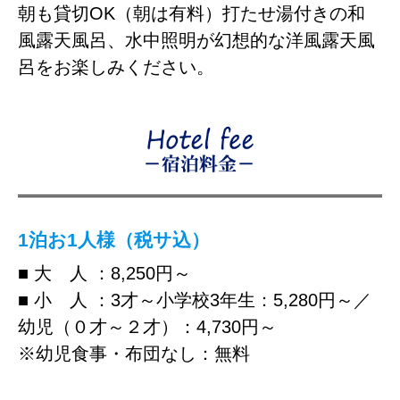
朝も貸切OK（朝は有料）打たせ湯付きの和
風露天風呂、水中照明が幻想的な洋風露天風
呂をお楽しみください。
1泊お1人様（税サ込）
■ 大 人 ：8,250円～
■ 小 人 ：3才～小学校3年生：5,280円～／
幼児（０才～２才）：4,730円～
※幼児食事・布団なし：無料