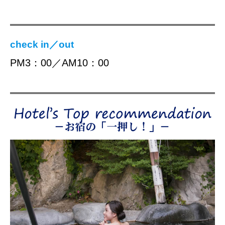
check in／out
PM3：00／AM10：00