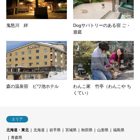
鬼怒川 絆
Dogサバトリーのある宿 ご・
遊庭
森の温泉宿 ビワ池ホテル
わんこ家 竹亭（わんこや ち
くてい）
エリア
北海道・東北
北海道
岩手県
宮城県
秋田県
山形県
福島県
青森県