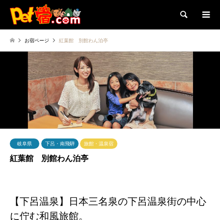
検索
お宿ページ
紅葉館 別館わん泊亭
1
2
3
岐阜県
下呂・南飛騨
旅館・温泉宿
紅葉館 別館わん泊亭
【下呂温泉】日本三名泉の下呂温泉街の中心
に佇む和風旅館。