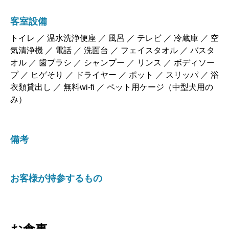
客室設備
トイレ ／ 温水洗浄便座 ／ 風呂 ／ テレビ ／ 冷蔵庫 ／ 空
気清浄機 ／ 電話 ／ 洗面台 ／ フェイスタオル ／ バスタ
オル ／ 歯ブラシ ／ シャンプー ／ リンス ／ ボディソー
プ ／ ヒゲそり ／ ドライヤー ／ ポット ／ スリッパ ／ 浴
衣類貸出し ／ 無料wi-fi ／ ペット用ケージ（中型犬用の
み）
備考
お客様が持参するもの