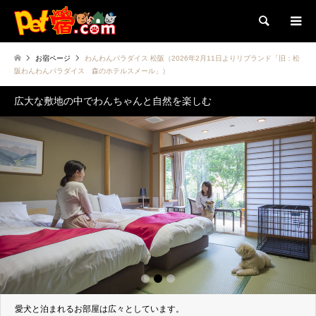
検索
お宿ページ
わんわんパラダイス 松阪（2026年2月11日よりリブランド「旧：松
阪わんわんパラダイス 森のホテルスメール」）
広大な敷地の中でわんちゃんと自然を楽しむ
1
2
3
愛犬と泊まれるお部屋は広々としています。