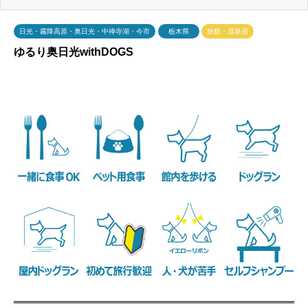
日光・霧降高原・奥日光・中禅寺湖・今市
栃木県
旅館・温泉宿
ゆるり奥日光withDOGS