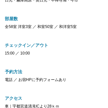
日光・霧降高原・奥日光・中禅寺湖・今市
部屋数
全58室 洋室3室 ／ 和室50室 ／ 和洋室5室
チェックイン／アウト
15:00 ／ 10:00
予約方法
電話 ／ お宿HPに予約フォームあり
アクセス
車｜宇都宮道清滝ICより28ｋｍ