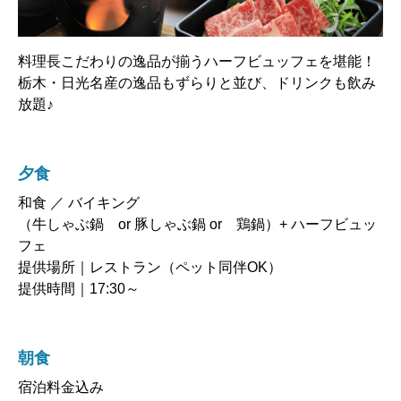
料理長こだわりの逸品が揃うハーフビュッフェを堪能！
栃木・日光名産の逸品もずらりと並び、ドリンクも飲み
放題♪
夕食
和食 ／ バイキング
（牛しゃぶ鍋 or 豚しゃぶ鍋 or 鶏鍋）+ ハーフビュッ
フェ
提供場所｜レストラン（ペット同伴OK）
提供時間｜17:30～
朝食
宿泊料金込み