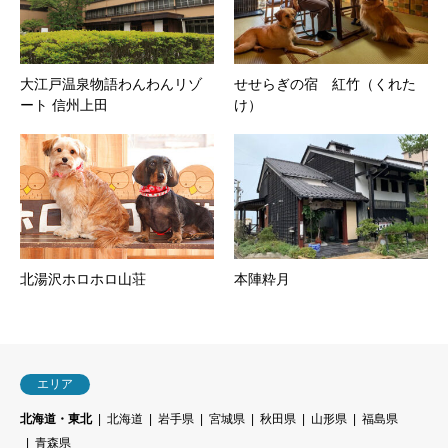
大江戸温泉物語わんわんリゾ
せせらぎの宿 紅竹（くれた
ート 信州上田
け）
北湯沢ホロホロ山荘
本陣粋月
エリア
北海道・東北
北海道
岩手県
宮城県
秋田県
山形県
福島県
青森県