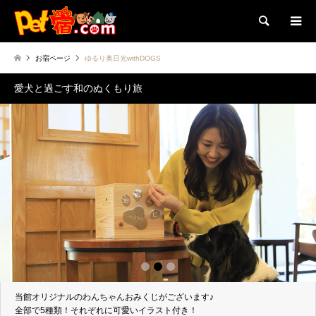
検索
お宿ページ
ゆるり奥日光withDOGS
愛犬と過ごす和のぬくもり旅
1
2
3
当館オリジナルのわんちゃんおみくじがございます♪
全部で5種類！それぞれに可愛いイラスト付き！