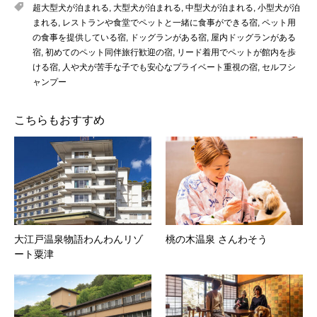
超大型犬が泊まれる
,
大型犬が泊まれる
,
中型犬が泊まれる
,
小型犬が泊
まれる
,
レストランや食堂でペットと一緒に食事ができる宿
,
ペット用
の食事を提供している宿
,
ドッグランがある宿
,
屋内ドッグランがある
宿
,
初めてのペット同伴旅行歓迎の宿
,
リード着用でペットが館内を歩
ける宿
,
人や犬が苦手な子でも安心なプライベート重視の宿
,
セルフシ
ャンプー
こちらもおすすめ
大江戸温泉物語わんわんリゾ
桃の木温泉 さんわそう
ート粟津