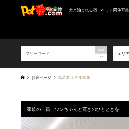
犬と泊まれる宿・ペット同伴可
and
エリ
or
お宿ページ
亀の井ホテル鴨川
家族の一員、ワンちゃんと寛ぎのひとときを