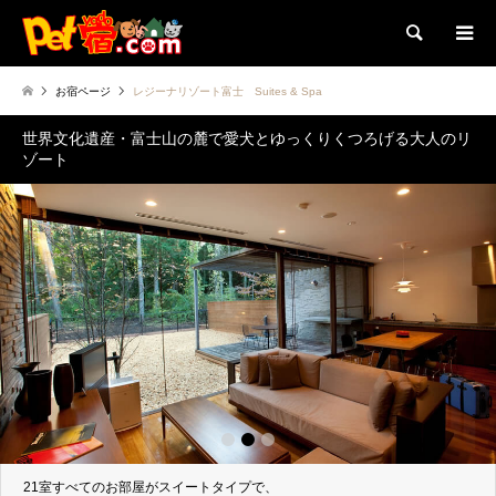
検索
お宿ページ
レジーナリゾート富士 Suites & Spa
世界文化遺産・富士山の麓で愛犬とゆっくりくつろげる大人のリ
ゾート
1
2
3
21室すべてのお部屋がスイートタイプで、