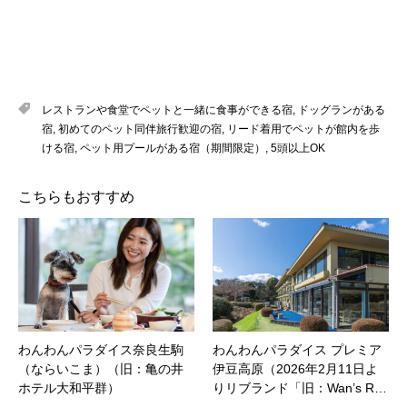
レストランや食堂でペットと一緒に食事ができる宿
,
ドッグランがある
宿
,
初めてのペット同伴旅行歓迎の宿
,
リード着用でペットが館内を歩
ける宿
,
ペット用プールがある宿（期間限定）
,
5頭以上OK
こちらもおすすめ
わんわんパラダイス奈良生駒
わんわんパラダイス プレミア
（ならいこま）（旧：亀の井
伊豆高原（2026年2月11日よ
ホテル大和平群）
りリブランド「旧：Wan’s R…