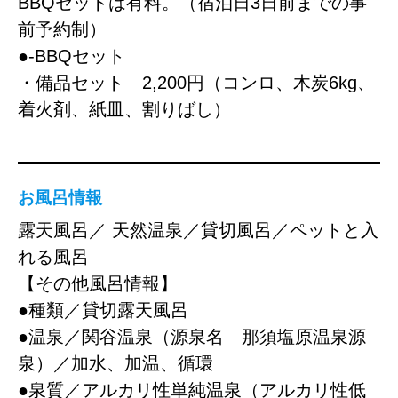
BBQセットは有料。（宿泊日3日前までの事
前予約制）
●-BBQセット
・備品セット 2,200円（コンロ、木炭6kg、
着火剤、紙皿、割りばし）
お風呂情報
露天風呂／ 天然温泉／貸切風呂／ペットと入
れる風呂
【その他風呂情報】
●種類／貸切露天風呂
●温泉／関谷温泉（源泉名 那須塩原温泉源
泉）／加水、加温、循環
●泉質／アルカリ性単純温泉（アルカリ性低