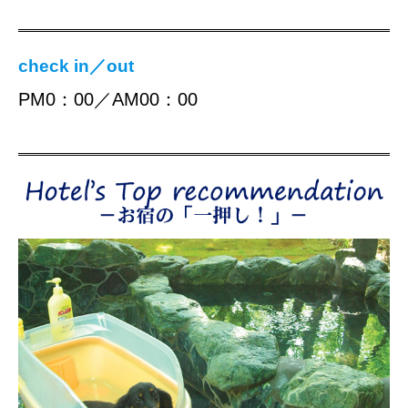
check in／out
PM0：00／AM00：00