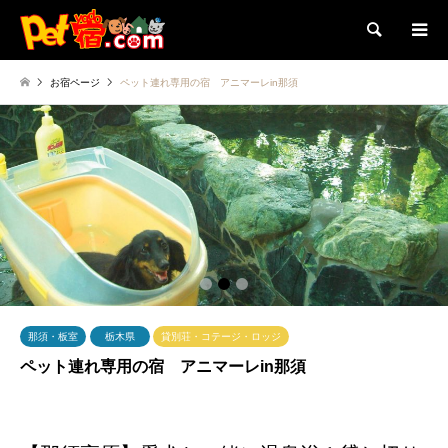
検索
お宿ページ
ペット連れ専用の宿 アニマーレin那須
1
2
3
那須・板室
栃木県
貸別荘・コテージ・ロッジ
ペット連れ専用の宿 アニマーレin那須