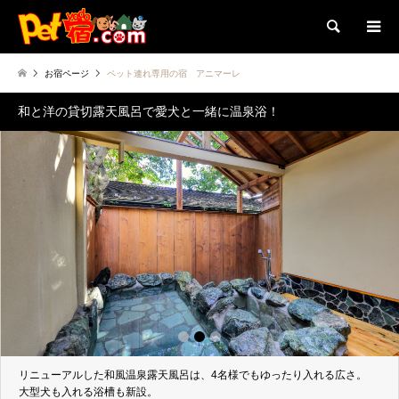
検索
お宿ページ
ペット連れ専用の宿 アニマーレ
和と洋の貸切露天風呂で愛犬と一緒に温泉浴！
1
2
3
リニューアルした和風温泉露天風呂は、4名様でもゆったり入れる広さ。
大型犬も入れる浴槽も新設。