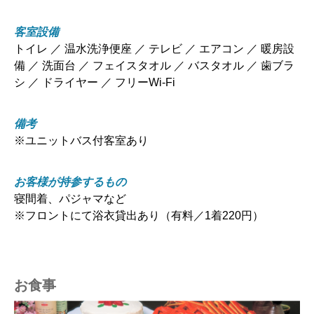
客室設備
トイレ ／ 温水洗浄便座 ／ テレビ ／ エアコン ／ 暖房設
備 ／ 洗面台 ／ フェイスタオル ／ バスタオル ／ 歯ブラ
シ ／ ドライヤー ／ フリーWi-Fi
備考
※ユニットバス付客室あり
お客様が持参するもの
寝間着、パジャマなど
※フロントにて浴衣貸出あり（有料／1着220円）
お食事