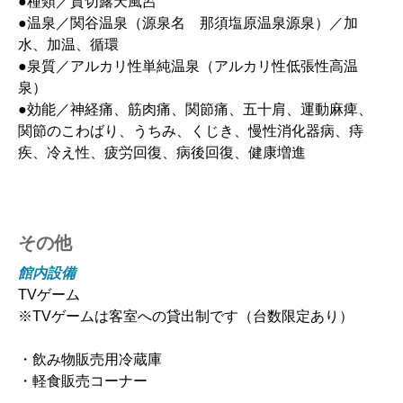
●種類／貸切露天風呂
●温泉／関谷温泉（源泉名 那須塩原温泉源泉）／加
水、加温、循環
●泉質／アルカリ性単純温泉（アルカリ性低張性高温
泉）
●効能／神経痛、筋肉痛、関節痛、五十肩、運動麻痺、
関節のこわばり、うちみ、くじき、慢性消化器病、痔
疾、冷え性、疲労回復、病後回復、健康増進
その他
館内設備
TVゲーム
※TVゲームは客室への貸出制です（台数限定あり）
・飲み物販売用冷蔵庫
・軽食販売コーナー