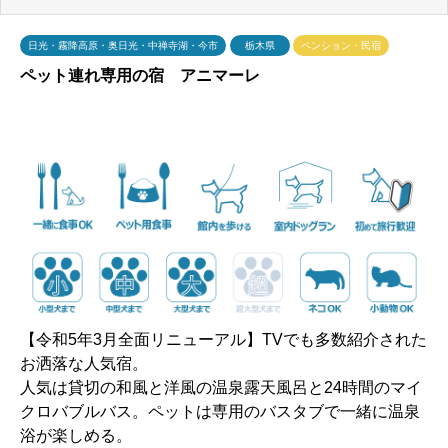
日光・霧降高原・奥日光・中禅寺湖・今市
栃木県
ペンション・民宿
ペット連れ専用の宿 アニマーレ
【令和5年3月全面リニューアル】TVでも多数紹介された
お洒落な人気宿。
人気は貸切の和風と洋風の温泉露天風呂と24時間のマイ
クロバブルバス。ペットは専用のバスタブで一緒に温泉
浴が楽しめる。