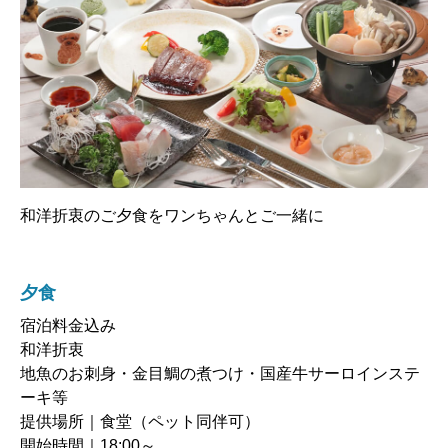
和洋折衷のご夕食をワンちゃんとご一緒に
夕食
宿泊料金込み
和洋折衷
地魚のお刺身・金目鯛の煮つけ・国産牛サーロインステ
ーキ等
提供場所｜食堂（ペット同伴可）
開始時間｜18:00～