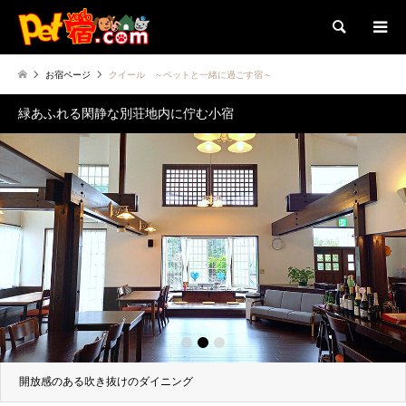
検索
お宿ページ
クイール ～ペットと一緒に過ごす宿～
緑あふれる閑静な別荘地内に佇む小宿
1
2
3
開放感のある吹き抜けのダイニング