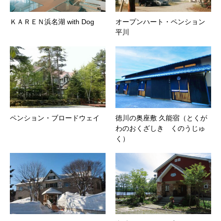
ＫＡＲＥＮ浜名湖 with Dog
オープンハート・ペンション
平川
ペンション・ブロードウェイ
徳川の奥座敷 久能宿（とくが
わのおくざしき くのうじゅ
く）