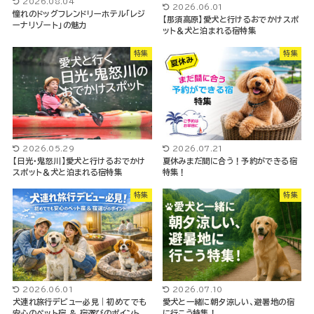
2026.08.04
2026.06.01
憧れのドッグフレンドリーホテル「レジ
【那須高原】愛犬と行けるおでかけスポ
ーナリゾート」の魅力
ット＆犬と泊まれる宿特集
特集
特集
2026.05.29
2026.07.21
【日光・鬼怒川】愛犬と行けるおでかけ
夏休みまだ間に合う！予約ができる宿
スポット＆犬と泊まれる宿特集
特集！
特集
特集
2026.06.01
2026.07.10
犬連れ旅行デビュー必見｜初めてでも
愛犬と一緒に朝夕涼しい、避暑地の宿
安心のペット宿 & 宿選びのポイント
に行こう特集！