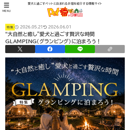
愛犬と過ごすペットと泊まれるお宿を紹介する情報サイト
MENU
2026.05.21
2026.06.01
特集
“大自然と癒し”愛犬と過ごす贅沢な時間
GLAMPING（グランピング）に泊まろう！