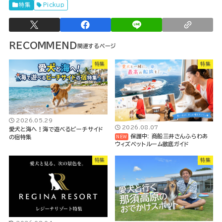
特集
Pickup
RECOMMEND
特集
特集
2026.05.29
2026.08.07
愛犬と海へ！海で遊べるビーチサイド
保護中: 商船三井さんふらわあ
の宿特集
ウィズペットルーム徹底ガイド
特集
特集