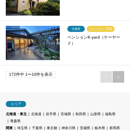
京都府
ペンション・民宿
ペンションK-yard（ケーヤー
ド）
172件中 1〜10件を表示


エリア
北海道・東北
北海道
岩手県
宮城県
秋田県
山形県
福島県
青森県
関東
埼玉県
千葉県
東京都
神奈川県
茨城県
栃木県
群馬県