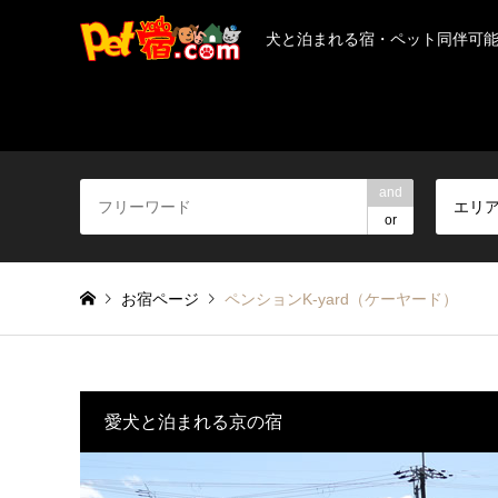
犬と泊まれる宿・ペット同伴可
and
エリ
or
お宿ページ
ペンションK-yard（ケーヤード）
愛犬と泊まれる京の宿