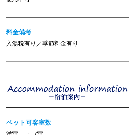
料金備考
入湯税有り／季節料金有り
ペット可客室数
洋室 ： 7室