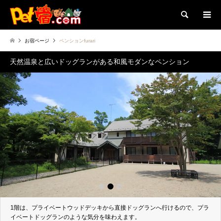
検索
お宿ページ
ペンションfurari
天然温泉と広いドッグランがある和風モダンなペンション
1
2
3
1階は、プライベートウッドデッキから直接ドッグランへ行けるので、プラ
イベートドッグランのような気分を味わえます。