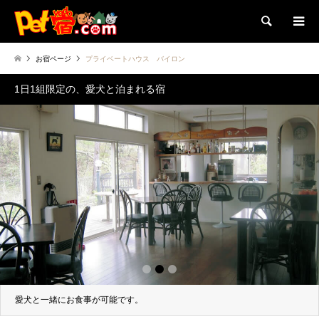
検索
お宿ページ
プライベートハウス バイロン
1日1組限定の、愛犬と泊まれる宿
1
2
3
愛犬と一緒にお食事が可能です。