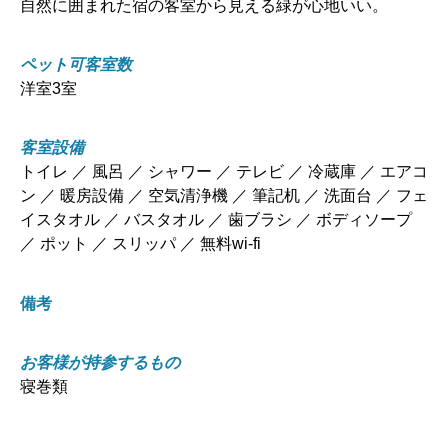
自然に囲まれた宿の客室から見える緑が心地いい。
ペット可客室数
洋室3室
客室設備
トイレ ／ 風呂 ／ シャワー ／ テレビ ／ 冷蔵庫 ／ エアコ
ン ／ 暖房設備 ／ 空気清浄機 ／ 筆記机 ／ 洗面台 ／ フェ
イスタオル ／ バスタオル ／ 歯ブラシ ／ ボディソープ
／ ポット ／ スリッパ ／ 無料wi-fi
備考
お客様が持参するもの
寝巻類