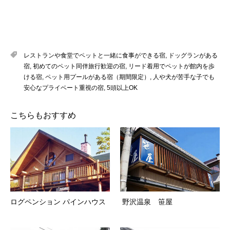
レストランや食堂でペットと一緒に食事ができる宿
,
ドッグランがある
宿
,
初めてのペット同伴旅行歓迎の宿
,
リード着用でペットが館内を歩
ける宿
,
ペット用プールがある宿（期間限定）
,
人や犬が苦手な子でも
安心なプライベート重視の宿
,
5頭以上OK
こちらもおすすめ
ログペンション パインハウス
野沢温泉 笹屋