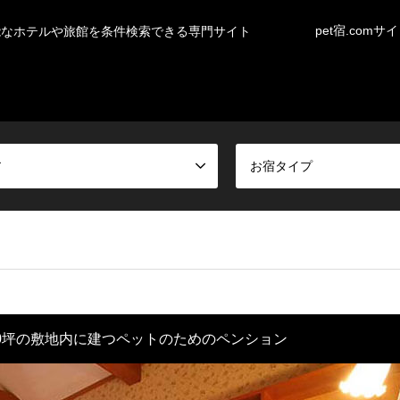
pet宿.comサ
能なホテルや旅館を条件検索できる専門サイト
ア
お宿タイプ
0坪の敷地内に建つペットのためのペンション