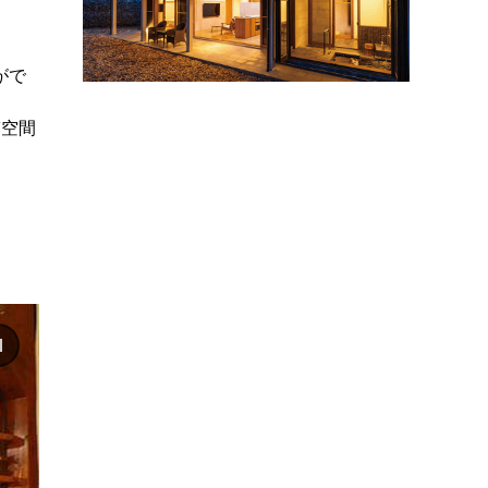
がで
ぎ空間