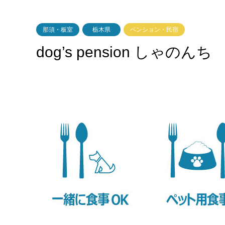
那須・板室
栃木県
ペンション・民宿
dog’s pension しゃのんち