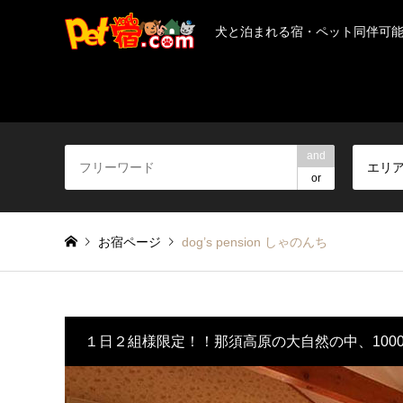
犬と泊まれる宿・ペット同伴可
and
エリ
or
お宿ページ
dog’s pension しゃのんち
１日２組様限定！！那須高原の大自然の中、100