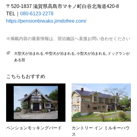
〒520-1837 滋賀県高島市マキノ町白谷北海道420-8
TEL｜
080-6123-2278
https://pensionbiwako.jimdofree.com/
※掲載内容の最新情報は、宿泊施設へ直接お問い合わせください
大型犬が泊まれる
,
中型犬が泊まれる
,
小型犬が泊まれる
,
ドッグランが
ある宿
こちらもおすすめ
ペンションモッキングバード
カントリー イン ミルキーハウ
ス