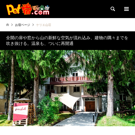
検索
お宿ページ
ケリエ山荘
全開の扉や窓から山の新鮮な空気が流れ込み、建物の隅々までを
吹き抜ける。温泉も、ついに再開通