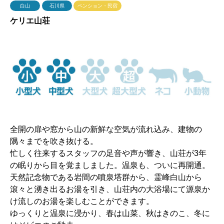
白山
石川県
ペンション・民宿
ケリエ山荘
全開の扉や窓から山の新鮮な空気が流れ込み、建物の
隅々までを吹き抜ける。
忙しく往来するスタッフの足音や声が響き、山荘が3年
の眠りから目を覚ましました。温泉も、ついに再開通。
天然記念物である岩間の噴泉塔群から、霊峰白山から
滾々と湧き出るお湯を引き、山荘内の大浴場にて源泉か
け流しのお湯を楽しむことができます。
ゆっくりと温泉に浸かり、春は山菜、秋はきのこ、冬に